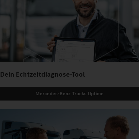
Dein Echtzeitdiagnose-Tool
Mercedes‑Benz Trucks Uptime